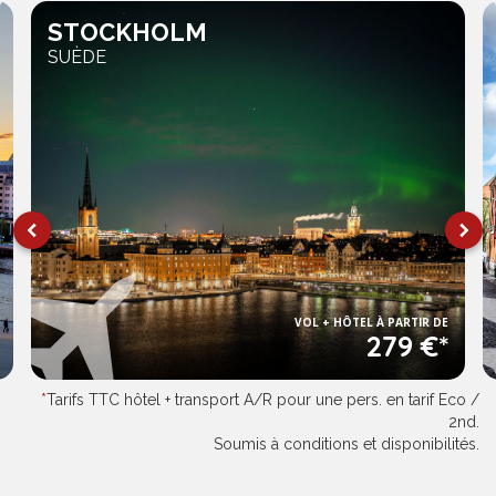
STOCKHOLM
SUÈDE
VOL + HÔTEL À PARTIR DE
279 €*
*
Tarifs TTC hôtel + transport A/R pour une pers. en tarif Eco /
2nd.
Soumis à conditions et disponibilités.