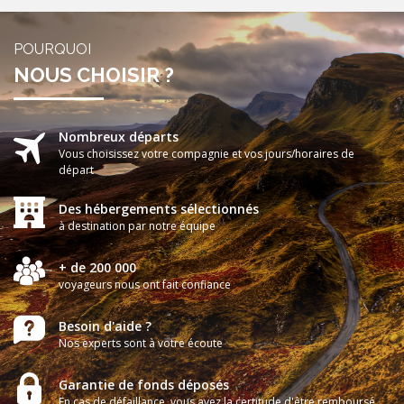
POURQUOI
NOUS CHOISIR ?
Nombreux départs
Vous choisissez votre compagnie et vos jours/horaires de
départ
Des hébergements sélectionnés
à destination par notre équipe
+ de 200 000
voyageurs nous ont fait confiance
Besoin d'aide ?
Nos experts sont à votre écoute
Garantie de fonds déposés
En cas de défaillance, vous avez la certitude d'être remboursé