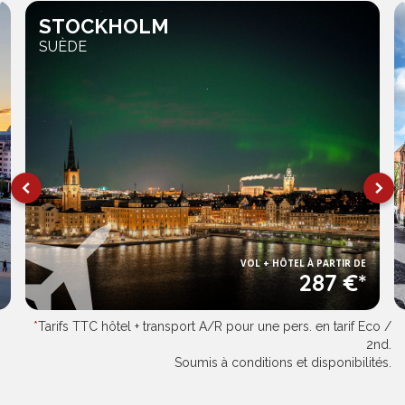
STOCKHOLM
SUÈDE
VOL + HÔTEL À PARTIR DE
287 €*
*
Tarifs TTC hôtel + transport A/R pour une pers. en tarif Eco /
2nd.
Soumis à conditions et disponibilités.