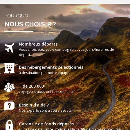
POURQUOI
NOUS CHOISIR ?
Nombreux départs
Vous choisissez votre compagnie et vos jours/horaires de
départ
Des hébergements sélectionnés
à destination par notre équipe
+ de 200 000
voyageurs nous ont fait confiance
Besoin d'aide ?
Nos experts sont à votre écoute
Garantie de fonds déposés
En cas de défaillance, vous avez la certitude d'être remboursé